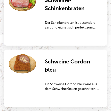
Schweine-
Schinkenbraten
Der Schinkenbraten ist besonders
zart und eignet sich perfekt zum
Schmoren.
Schweine Cordon
bleu
Ein Schweine Cordon bleu wird aus
dem Schweinerücken geschnitten.
Das Cordon bleu ist mit Goudakäse
und Kochschinken gefüllt und wird
anschließend paniert. Ein sehr
herzhaftes und deftiges Gericht,