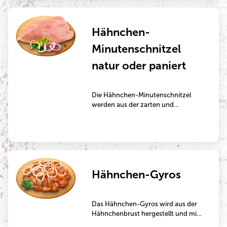
Haltung, würzigem
Grillkäse und fruchtiger Frische –
ein echter Hingucker auf jedem Grill
Hähnchen-
und ein Highlight für bewusste
Genießer.
Minutenschnitzel
natur oder paniert
Die Hähnchen-Minutenschnitzel
werden aus der zarten und
schmackhaften Hähnchenbrust
geschnitten. Es ist ideal für die
Zubereitung in der Pfanne.
Hähnchen-Gyros
Das Hähnchen-Gyros wird aus der
Hähnchenbrust hergestellt und mit
Zwiebeln und Gyros-Gewürz