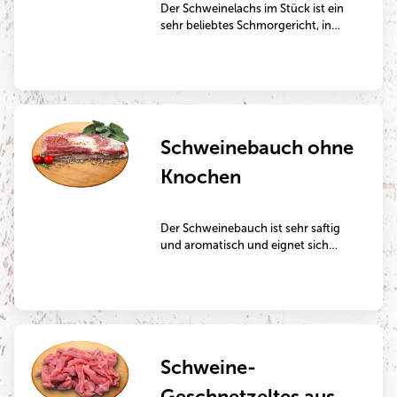
Der Schweinelachs im Stück ist ein
sehr beliebtes Schmorgericht, in
Scheiben geschnitten ein sehr
beliebtes Kurzbratstück – im
natürlichen Zustand oder auch
mariniert zur Zubereitung in der
Pfanne oder auf dem Grill.
Schweinebauch ohne
Knochen
Der Schweinebauch ist sehr saftig
und aromatisch und eignet sich
perfekt zur Zubereitung auf dem
Grill, in der Pfanne oder im
Backofen.
Schweine-
Geschnetzeltes aus