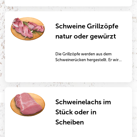
Schweine Grillzöpfe
natur oder gewürzt
Die Grillzöpfe werden aus dem
Schweinerücken hergestellt. Er wird
dafür in dünne Platten geschnitten,
zweimal der Länge nach
eingeschnitten und anschließend
wie ein Zopf geflochten. Der
Schweinerücken ist besonders
mager und eignet sich perfekt zum
Schweinelachs im
Kurzbraten in der Pfanne oder auf
dem Grill.
Stück oder in
Scheiben