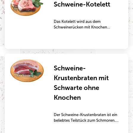
Schweine-Kotelett
Das Kotelett wird aus dem
Schweinerücken mit Knochen
geschnitten und ist ein sehr
beliebtes Kurzbratstück. Bei der
klassischen Herstellung wird es im
panierten Zustand in der Pfanne in
Fett gebraten. Es eignet sich jedoch
auch gut dazu, im marinierten
Schweine-
Zustand gegrillt zu werden.
Krustenbraten mit
Schwarte ohne
Knochen
Der Schweine-Krustenbraten ist ein
beliebtes Teilstück zum Schmoren.
Es wird klassisch in einem Bräter
scharf angebraten und