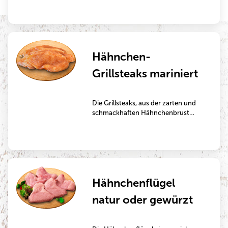
verfeinert. Es ist ideal für die
Zubereitung in der Pfanne.
Hähnchen-
Grillsteaks mariniert
Die Grillsteaks, aus der zarten und
schmackhaften Hähnchenbrust
geschnitten, sind in verschiedenen
Marinaden an der Bedienungstheke
erhältlich. Sie sind ideal für die
Zubereitung auf dem Grill oder in
der Pfanne.
Hähnchenflügel
natur oder gewürzt