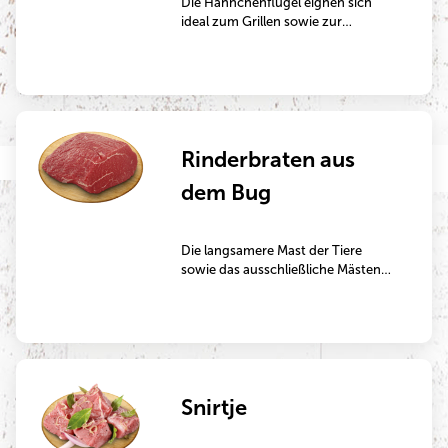
Die Hähnchenflügel eignen sich
ideal zum Grillen sowie zur
Zubereitung in der Pfanne oder im
Backofen.
Rinderbraten aus
dem Bug
Die langsamere Mast der Tiere
sowie das ausschließliche Mästen
mit Grünfutter machen dieses
Fleisch besonders aromatisch. Der
Bugbraten wird so superweich und
butterzart und hat ein
hervorragendes Bindevermögen
des Fleischsaftes. Der
Snirtje
Rinderbugbraten wird klassisch in
einem Bräter von allen Seiten
angebraten und dann anschließend