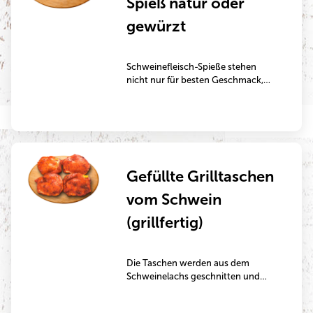
Spieß natur oder
Das Teilstück kann
gewürzt
Schweinefleisch-Spieße stehen
nicht nur für besten Geschmack,
sondern auch für Verantwortung;
Qualität, die man schmeckt!
Tierwohl liegt uns am Herzen –
deshalb stammt unser Fleisch
ausschließlich aus auserwählten
Betrieben, die für artgerechtere
Gefüllte Grilltaschen
Haltungsbedingungen stehen.
vom Schwein
(grillfertig)
Die Taschen werden aus dem
Schweinelachs geschnitten und
dann zum Beispiel mit Tomaten und
Hirtenkäse gefüllt.