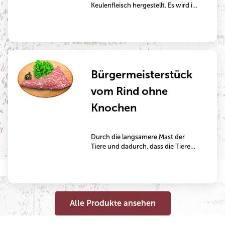
Keulenfleisch hergestellt. Es wird in
Würfel geschnitten und
anschließend abwechselnd mit
Chorizo und Peperoni aufgespießt.
Bürgermeisterstück
vom Rind ohne
Knochen
Durch die langsamere Mast der
Tiere und dadurch, dass die Tiere
ausschließlich mit Grünfutter
gemästet werden, wird dieses
Fleisch besonders aromatisch. Das
Bürgermeisterstück ist ein
hervorragendes Schmorgericht, das
Alle Produkte ansehen
mehrere Stunden im Bräter oder im
Topf gegart wird.