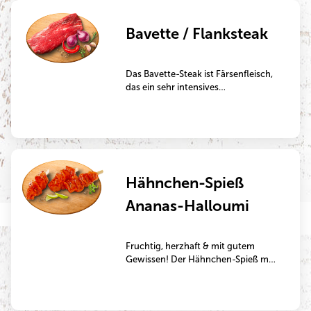
ideal zur Zubereitung in der Pfanne.
Bavette / Flanksteak
Das Bavette-Steak ist Färsenfleisch,
das ein sehr intensives
Fleischaroma besitzt und sehr
marmoriert ist. Im Gegensatz zu
klassischen Steaks ist die
Fleischstruktur großfaseriger. Es ist
bei Steakliebhabern ein sehr
beliebtes Teilstück und eignet sich
Hähnchen-Spieß
hervorragend zum Grillen oder
Kurzbraten in der Pfanne.
Ananas-Halloumi
Fruchtig, herzhaft & mit gutem
Gewissen! Der Hähnchen-Spieß mit
Ananas und Halloumi ist die
perfekte Kombination aus zartem
Geflügel aus tierwohlgerechterer