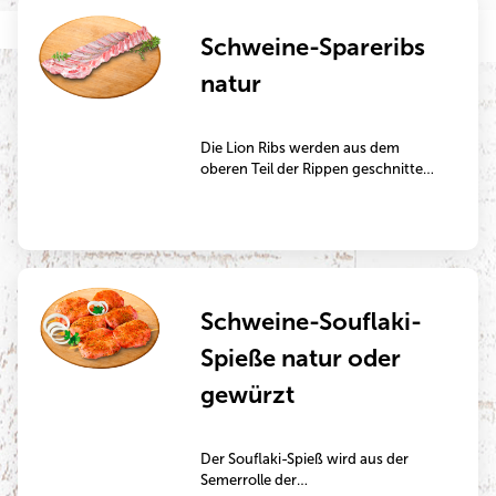
Schinkenschnitzel eignen sich
Schweine-Spareribs
jedoch auch gut dazu, im
marinierten Zustand gegrillt zu
natur
werden.
Die Lion Ribs werden aus dem
oberen Teil der Rippen geschnitten.
Ihr hoher Fleischanteil stammt vom
saftigen und geschmackvollen
Schweinerücken. Die Ribs eignen
sich besonders gut zum Grillen oder
zur Zubereitung im Backofen.
Schweine-Souflaki-
Spieße natur oder
gewürzt
Der Souflaki-Spieß wird aus der
Semerrolle der