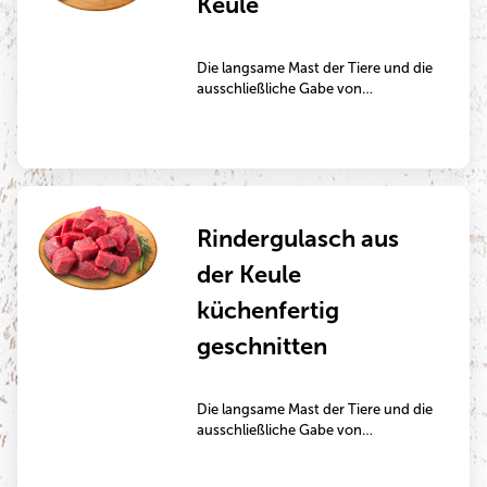
Keule
Die langsame Mast der Tiere und die
ausschließliche Gabe von
Grünfutter macht dieses Fleisch
besonders aromatisch. Durch das
intramuskuläre Fettgewebe eignen
sich diese Steaks auch gut zum
Kurzbraten in der Pfanne oder auf
dem Grill.
Rindergulasch aus
der Keule
küchenfertig
geschnitten
Die langsame Mast der Tiere und die
ausschließliche Gabe von
Grünfutter machen dieses Fleisch
besonders aromatisch.