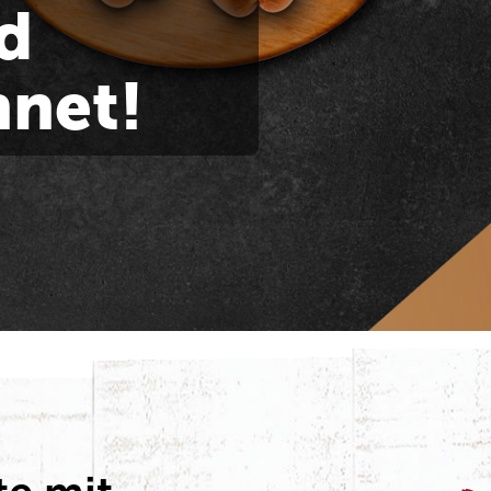
d
hnet!