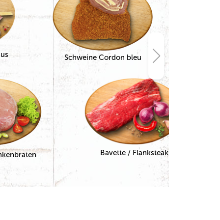
aus
Häh
Schweine Cordon bleu
Bavette / Flanksteak
nkenbraten