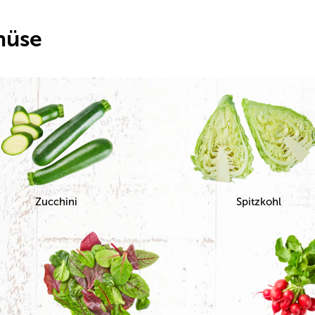
müse
Zucchini
Spitzkohl