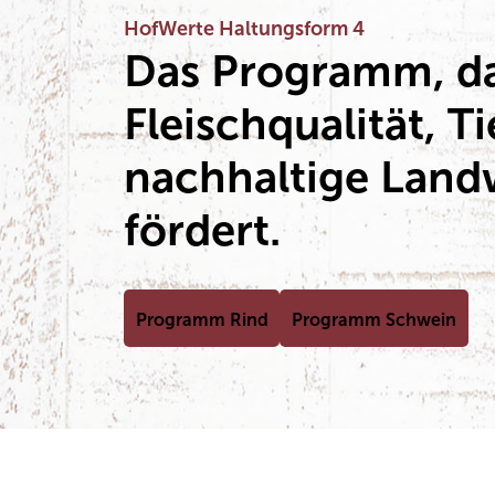
HofWerte Haltungsform 4
Das Programm, da
Fleischqualität, T
nachhaltige Land
fördert.
Programm Rind
Programm Schwein