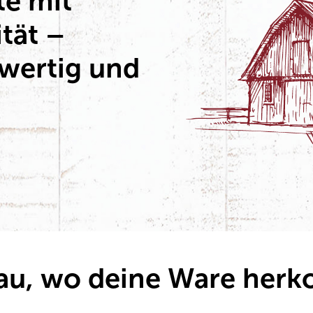
te mit
ität –
wertig und
nau, wo deine Ware her