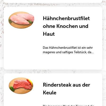
Hähnchenprodukt aus
artgerechterer Haltung im
Vordergrund – sie eignen sich ideal
Hähnchenbrustfilet
zum Braten, Grillen, Backen oder
Schmoren.
ohne Knochen und
Haut
Das Hähnchenbrustfilet ist ein sehr
mageres und saftiges Teilstück, das
sich ideal eignet zur Zubereitung in
der Pfanne oder auf dem Grill.
Rindersteak aus der
Keule