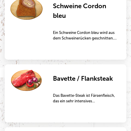
Schweine Cordon
bleu
Ein Schweine Cordon bleu wird aus
dem Schweinerücken geschnitten.
Das Cordon bleu ist mit Goudakäse
und Kochschinken gefüllt und wird
anschließend paniert. Ein sehr
herzhaftes und deftiges Gericht,
ideal zur Zubereitung in der Pfanne.
Bavette / Flanksteak
Das Bavette-Steak ist Färsenfleisch,
das ein sehr intensives
Fleischaroma besitzt und sehr
marmoriert ist. Im Gegensatz zu
klassischen Steaks ist die
Fleischstruktur großfaseriger. Es ist
bei Steakliebhabern ein sehr