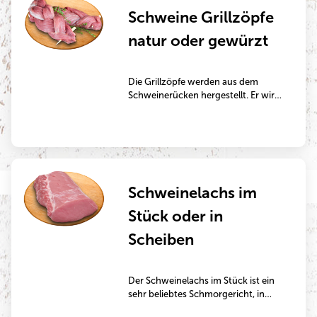
Schweine Grillzöpfe
natur oder gewürzt
Die Grillzöpfe werden aus dem
Schweinerücken hergestellt. Er wird
dafür in dünne Platten geschnitten,
zweimal der Länge nach
eingeschnitten und anschließend
wie ein Zopf geflochten. Der
Schweinerücken ist besonders
mager und eignet sich perfekt zum
Schweinelachs im
Kurzbraten in der Pfanne oder auf
dem Grill.
Stück oder in
Scheiben
Der Schweinelachs im Stück ist ein
sehr beliebtes Schmorgericht, in
Scheiben geschnitten ein sehr