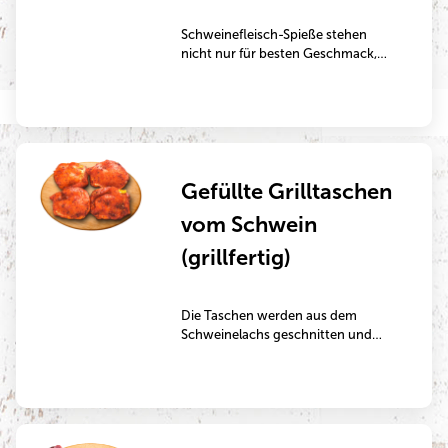
Schweinefleisch-Spieße stehen
nicht nur für besten Geschmack,
sondern auch für Verantwortung;
Qualität, die man schmeckt!
Tierwohl liegt uns am Herzen –
deshalb stammt unser Fleisch
ausschließlich aus auserwählten
Betrieben, die für artgerechtere
Gefüllte Grilltaschen
Haltungsbedingungen stehen.
vom Schwein
(grillfertig)
Die Taschen werden aus dem
Schweinelachs geschnitten und
dann zum Beispiel mit Tomaten und
Hirtenkäse gefüllt.