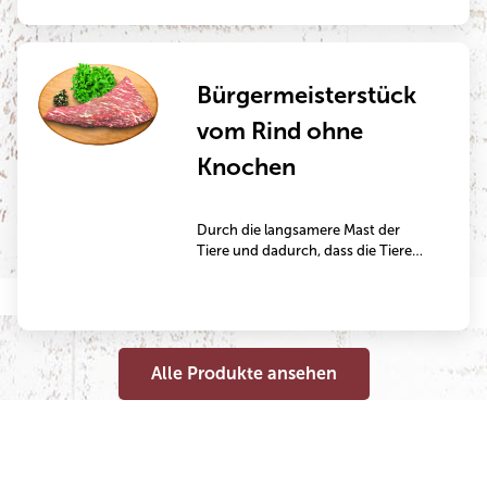
Chorizo und Peperoni aufgespießt.
Bürgermeisterstück
vom Rind ohne
Knochen
Durch die langsamere Mast der
Tiere und dadurch, dass die Tiere
ausschließlich mit Grünfutter
gemästet werden, wird dieses
Fleisch besonders aromatisch. Das
Bürgermeisterstück ist ein
hervorragendes Schmorgericht, das
Alle Produkte ansehen
mehrere Stunden im Bräter oder im
Topf gegart wird.