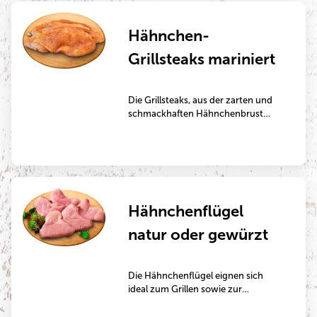
Hähnchen-
Grillsteaks mariniert
Die Grillsteaks, aus der zarten und
schmackhaften Hähnchenbrust
geschnitten, sind in verschiedenen
Marinaden an der Bedienungstheke
erhältlich. Sie sind ideal für die
Zubereitung auf dem Grill oder in
der Pfanne.
Hähnchenflügel
natur oder gewürzt
Die Hähnchenflügel eignen sich
ideal zum Grillen sowie zur
Zubereitung in der Pfanne oder im
Backofen.