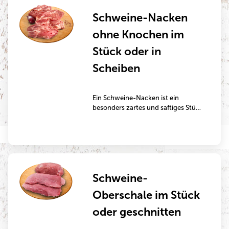
Schweine-Nacken
ohne Knochen im
Stück oder in
Scheiben
Ein Schweine-Nacken ist ein
besonders zartes und saftiges Stück
Fleisch, das einen hohen Fettanteil
aufweist und durch das vorhandene
Bindegewebe einen phänomenalen
Geschmack besitzt. Das
Nackensteak vom Schwein weist
enorm kräftige Muskeln auf. Der
Schweine-
Schweine-Nacken eignet sich
sowohl gut zum Schmoren im Stück
Oberschale im Stück
als auch in Scheiben geschnitten
zum Kurzbraten in der Pfanne oder
oder geschnitten
auf