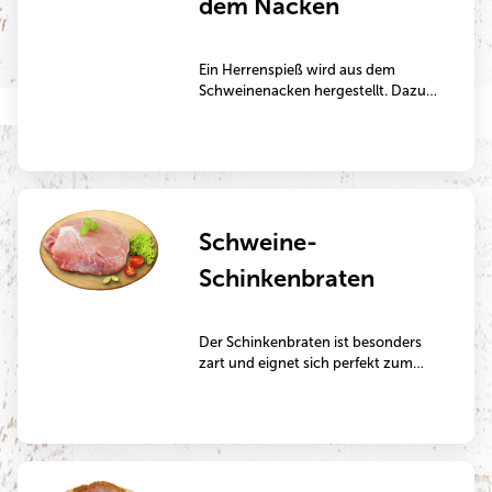
dem Nacken
Ein Herrenspieß wird aus dem
Schweinenacken hergestellt. Dazu
wird dieser in Würfel geschnitten
und abwechselnd mit Zwiebeln
aufgespießt. Der Herrenspieß eignet
sich perfekt zum Grillen oder Braten
in der Pfanne.
Schweine-
Schinkenbraten
Der Schinkenbraten ist besonders
zart und eignet sich perfekt zum
Schmoren.