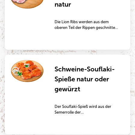
natur
werden.
Die Lion Ribs werden aus dem
oberen Teil der Rippen geschnitten.
Ihr hoher Fleischanteil stammt vom
saftigen und geschmackvollen
Schweinerücken. Die Ribs eignen
sich besonders gut zum Grillen oder
zur Zubereitung im Backofen.
Schweine-Souflaki-
Spieße natur oder
gewürzt
Der Souflaki-Spieß wird aus der
Semerrolle der
Schweineunterschale oder aus der
Oberschale hergestellt. Der Spieß ist
besonders mager und eignet sich