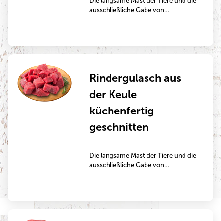
Die langsame Mast der Tiere und die
ausschließliche Gabe von
Grünfutter macht dieses Fleisch
besonders aromatisch. Durch das
intramuskuläre Fettgewebe eignen
sich diese Steaks auch gut zum
Kurzbraten in der Pfanne oder auf
dem Grill.
Rindergulasch aus
der Keule
küchenfertig
geschnitten
Die langsame Mast der Tiere und die
ausschließliche Gabe von
Grünfutter machen dieses Fleisch
besonders aromatisch.
Rindergulasch ist ein klassisches
Schmorgericht, das im Bräter oder
im Topf in der Soße mehrere