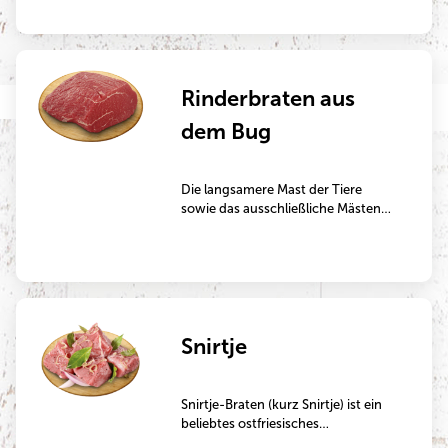
Rinderbraten aus
dem Bug
Die langsamere Mast der Tiere
sowie das ausschließliche Mästen
mit Grünfutter machen dieses
Fleisch besonders aromatisch. Der
Bugbraten wird so superweich und
butterzart und hat ein
hervorragendes Bindevermögen
des Fleischsaftes. Der
Snirtje
Rinderbugbraten wird klassisch in
einem Bräter von allen Seiten
angebraten und dann anschließend
im Bräter oder im Topf mehrere
Snirtje-Braten (kurz Snirtje) ist ein
Stunden geschmort.
beliebtes ostfriesisches
Fleischgericht. Der Name leitet sich