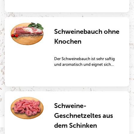
beliebtes Kurzbratstück – im
natürlichen Zustand oder auch
mariniert zur Zubereitung in der
Pfanne oder auf dem Grill.
Schweinebauch ohne
Knochen
Der Schweinebauch ist sehr saftig
und aromatisch und eignet sich
perfekt zur Zubereitung auf dem
Grill, in der Pfanne oder im
Backofen.
Schweine-
Geschnetzeltes aus
dem Schinken