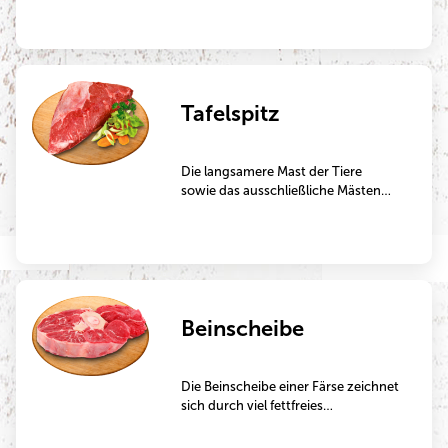
vom snirrtjen ab, dem
plattdeutschen Wort für brutzeln.
Tafelspitz
Die langsamere Mast der Tiere
sowie das ausschließliche Mästen
mit Grünfutter machen dieses
Fleisch besonders aromatisch.
Tafelspitz ist ein hervorragendes
Schmorgericht, das mehrere
Stunden im Bräter oder im Topf
gegart wird.
Beinscheibe
Die Beinscheibe einer Färse zeichnet
sich durch viel fettfreies
Muskelfleisch aus und eignet sich
perfekt zum Auskochen für einen