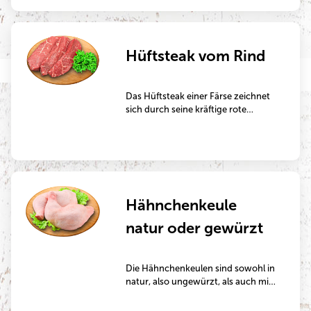
gut zum Kurzbraten in der Pfanne
oder auf dem Grill.
Hüftsteak vom Rind
Das Hüftsteak einer Färse zeichnet
sich durch seine kräftige rote
Fleischfarbe aus. Es ist sehr fein
marmoriert, d.h. mit vielen feinen
Fettäderchen durchzogen und
somit besonders aromatisch, saftig
und zart. Es eignet sich
hervorragend zum Braten in der
Hähnchenkeule
Pfanne oder zum Grillen.
Zubereitungsempfehlung:
natur oder gewürzt
Empfohlene Beilagen: Salat und
Kartoffelspalten
Die Hähnchenkeulen sind sowohl in
natur, also ungewürzt, als auch mit
einer stimmigen Marinade ein
echter Genuss. Der natürliche, milde