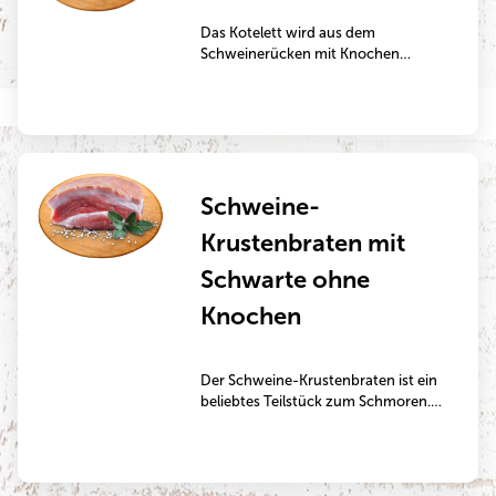
Das Kotelett wird aus dem
Schweinerücken mit Knochen
geschnitten und ist ein sehr
beliebtes Kurzbratstück. Bei der
klassischen Herstellung wird es im
panierten Zustand in der Pfanne in
Fett gebraten. Es eignet sich jedoch
auch gut dazu, im marinierten
Schweine-
Zustand gegrillt zu werden.
Krustenbraten mit
Schwarte ohne
Knochen
Der Schweine-Krustenbraten ist ein
beliebtes Teilstück zum Schmoren.
Es wird klassisch in einem Bräter
scharf angebraten und
anschließend im Backofen gegart,
bis die gewünschte Kerntemperatur