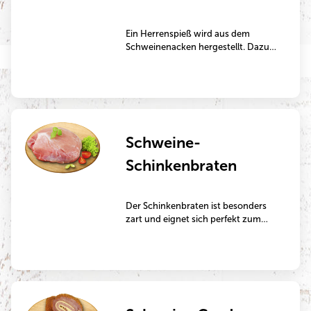
Ein Herrenspieß wird aus dem
Schweinenacken hergestellt. Dazu
wird dieser in Würfel geschnitten
und abwechselnd mit Zwiebeln
aufgespießt. Der Herrenspieß eignet
sich perfekt zum Grillen oder Braten
in der Pfanne.
Schweine-
Schinkenbraten
Der Schinkenbraten ist besonders
zart und eignet sich perfekt zum
Schmoren.