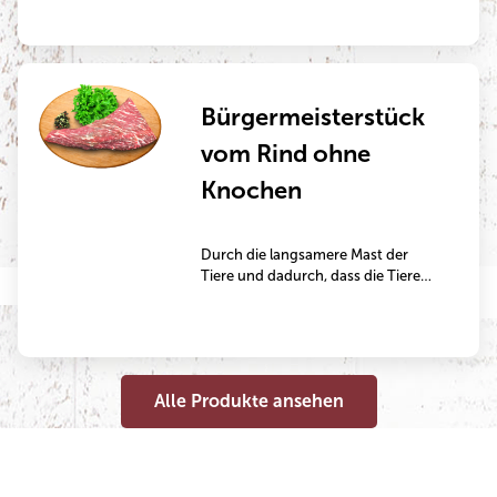
anschließend abwechselnd mit
Chorizo und Peperoni aufgespießt.
Bürgermeisterstück
vom Rind ohne
Knochen
Durch die langsamere Mast der
Tiere und dadurch, dass die Tiere
ausschließlich mit Grünfutter
gemästet werden, wird dieses
Fleisch besonders aromatisch. Das
Bürgermeisterstück ist ein
hervorragendes Schmorgericht, das
Alle Produkte ansehen
mehrere Stunden im Bräter oder im
Topf gegart wird.