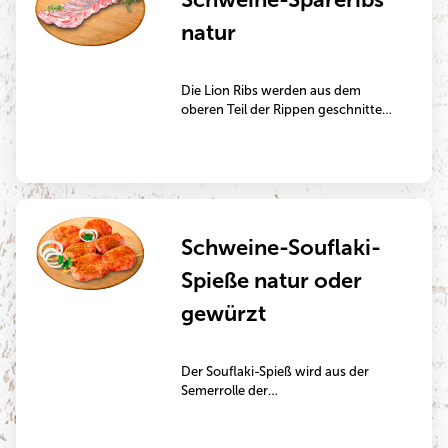
marinierten Zustand gegrillt zu
natur
werden.
Die Lion Ribs werden aus dem
oberen Teil der Rippen geschnitten.
Ihr hoher Fleischanteil stammt vom
saftigen und geschmackvollen
Schweinerücken. Die Ribs eignen
sich besonders gut zum Grillen oder
zur Zubereitung im Backofen.
Schweine-Souflaki-
Spieße natur oder
gewürzt
Der Souflaki-Spieß wird aus der
Semerrolle der
Schweineunterschale oder aus der
Oberschale hergestellt. Der Spieß ist
besonders mager und eignet sich