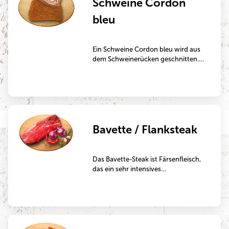
Schweine Cordon
bleu
Ein Schweine Cordon bleu wird aus
dem Schweinerücken geschnitten.
Das Cordon bleu ist mit Goudakäse
und Kochschinken gefüllt und wird
anschließend paniert. Ein sehr
herzhaftes und deftiges Gericht,
ideal zur Zubereitung in der Pfanne.
Bavette / Flanksteak
Das Bavette-Steak ist Färsenfleisch,
das ein sehr intensives
Fleischaroma besitzt und sehr
marmoriert ist. Im Gegensatz zu
klassischen Steaks ist die
Fleischstruktur großfaseriger. Es ist
bei Steakliebhabern ein sehr
beliebtes Teilstück und eignet sich