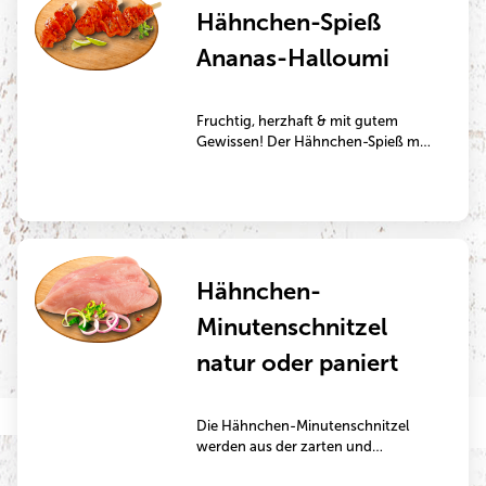
Hähnchen-Spieß
hervorragend zum Grillen oder
Kurzbraten in der Pfanne.
Ananas-Halloumi
Fruchtig, herzhaft & mit gutem
Gewissen! Der Hähnchen-Spieß mit
Ananas und Halloumi ist die
perfekte Kombination aus zartem
Geflügel aus tierwohlgerechterer
Haltung, würzigem
Grillkäse und fruchtiger Frische –
ein echter Hingucker auf jedem Grill
Hähnchen-
und ein Highlight für bewusste
Genießer.
Minutenschnitzel
natur oder paniert
Die Hähnchen-Minutenschnitzel
werden aus der zarten und
schmackhaften Hähnchenbrust