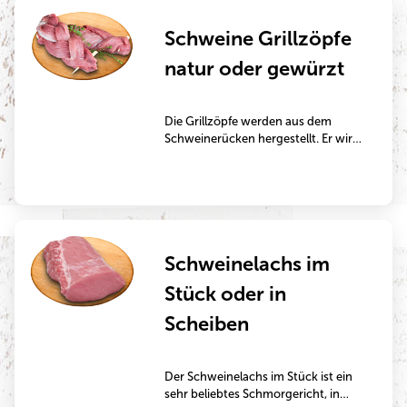
Schweine Grillzöpfe
natur oder gewürzt
Die Grillzöpfe werden aus dem
Schweinerücken hergestellt. Er wird
dafür in dünne Platten geschnitten,
zweimal der Länge nach
eingeschnitten und anschließend
wie ein Zopf geflochten. Der
Schweinerücken ist besonders
mager und eignet sich perfekt zum
Schweinelachs im
Kurzbraten in der Pfanne oder auf
dem Grill.
Stück oder in
Scheiben
Der Schweinelachs im Stück ist ein
sehr beliebtes Schmorgericht, in