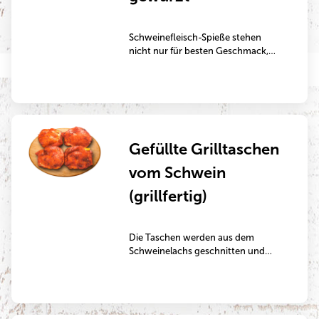
Schweinefleisch-Spieße stehen
nicht nur für besten Geschmack,
sondern auch für Verantwortung;
Qualität, die man schmeckt!
Tierwohl liegt uns am Herzen –
deshalb stammt unser Fleisch
ausschließlich aus auserwählten
Betrieben, die für artgerechtere
Gefüllte Grilltaschen
Haltungsbedingungen stehen.
vom Schwein
(grillfertig)
Die Taschen werden aus dem
Schweinelachs geschnitten und
dann zum Beispiel mit Tomaten und
Hirtenkäse gefüllt.