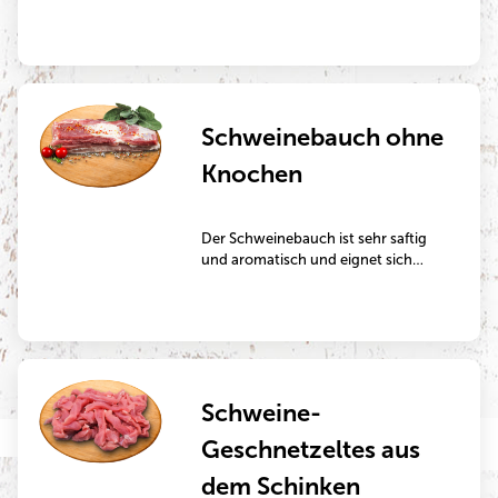
Scheiben geschnitten ein sehr
beliebtes Kurzbratstück – im
natürlichen Zustand oder auch
mariniert zur Zubereitung in der
Pfanne oder auf dem Grill.
Schweinebauch ohne
Knochen
Der Schweinebauch ist sehr saftig
und aromatisch und eignet sich
perfekt zur Zubereitung auf dem
Grill, in der Pfanne oder im
Backofen.
Schweine-
Geschnetzeltes aus
dem Schinken