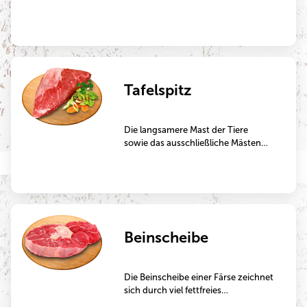
Fleischgericht. Der Name leitet sich
vom snirrtjen ab, dem
plattdeutschen Wort für brutzeln.
Tafelspitz
Die langsamere Mast der Tiere
sowie das ausschließliche Mästen
mit Grünfutter machen dieses
Fleisch besonders aromatisch.
Tafelspitz ist ein hervorragendes
Schmorgericht, das mehrere
Stunden im Bräter oder im Topf
gegart wird.
Beinscheibe
Die Beinscheibe einer Färse zeichnet
sich durch viel fettfreies
Muskelfleisch aus und eignet sich