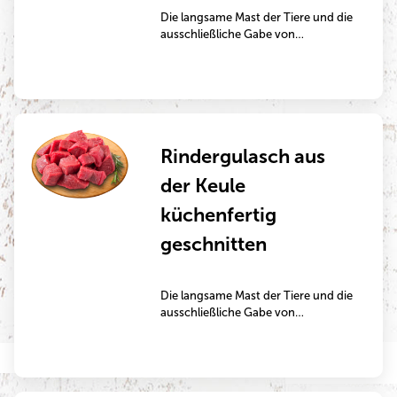
Die langsame Mast der Tiere und die
ausschließliche Gabe von
Grünfutter macht dieses Fleisch
besonders aromatisch. Durch das
intramuskuläre Fettgewebe eignen
sich diese Steaks auch gut zum
Kurzbraten in der Pfanne oder auf
dem Grill.
Rindergulasch aus
der Keule
küchenfertig
geschnitten
Die langsame Mast der Tiere und die
ausschließliche Gabe von
Grünfutter machen dieses Fleisch
besonders aromatisch.
Rindergulasch ist ein klassisches
Schmorgericht, das im Bräter oder
im Topf in der Soße mehrere