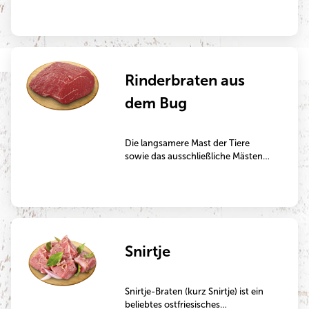
Backofen.
Rinderbraten aus
dem Bug
Die langsamere Mast der Tiere
sowie das ausschließliche Mästen
mit Grünfutter machen dieses
Fleisch besonders aromatisch. Der
Bugbraten wird so superweich und
butterzart und hat ein
hervorragendes Bindevermögen
des Fleischsaftes. Der
Snirtje
Rinderbugbraten wird klassisch in
einem Bräter von allen Seiten
angebraten und dann anschließend
im Bräter oder im Topf mehrere
Snirtje-Braten (kurz Snirtje) ist ein
Stunden geschmort.
beliebtes ostfriesisches