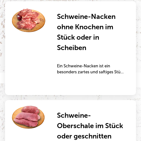
erreicht ist.
Schweine-Nacken
ohne Knochen im
Stück oder in
Scheiben
Ein Schweine-Nacken ist ein
besonders zartes und saftiges Stück
Fleisch, das einen hohen Fettanteil
aufweist und durch das vorhandene
Bindegewebe einen phänomenalen
Geschmack besitzt. Das
Nackensteak vom Schwein weist
enorm kräftige Muskeln auf. Der
Schweine-
Schweine-Nacken eignet sich
sowohl gut zum Schmoren im Stück
Oberschale im Stück
als auch in Scheiben geschnitten
zum Kurzbraten in der Pfanne oder
oder geschnitten
auf