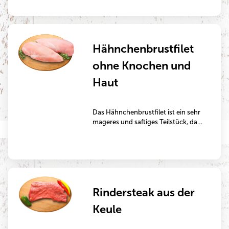
Geschmack steht bei diesem
Hähnchenprodukt aus
artgerechterer Haltung im
Vordergrund – sie eignen sich ideal
Hähnchenbrustfilet
zum Braten, Grillen, Backen oder
Schmoren.
ohne Knochen und
Haut
Das Hähnchenbrustfilet ist ein sehr
mageres und saftiges Teilstück, das
sich ideal eignet zur Zubereitung in
der Pfanne oder auf dem Grill.
Rindersteak aus der
Keule